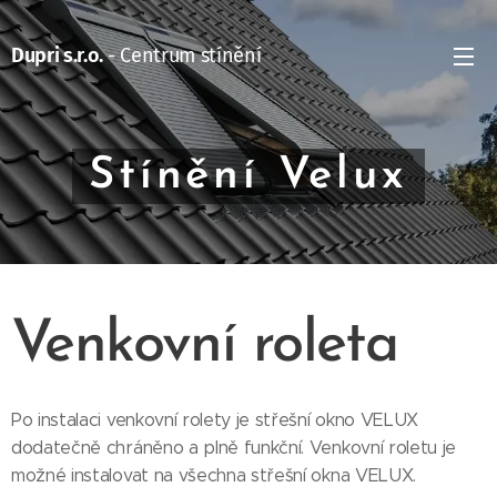
Dupri s.r.o.
- Centrum stínění
Stínění Velux
Venkovní roleta
Po instalaci venkovní rolety je střešní okno VELUX
dodatečně chráněno a plně funkční. Venkovní roletu je
možné instalovat na všechna střešní okna VELUX.