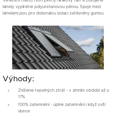
Venkovní roletu tvoří pevný hliníkový rám a zdvojené
lamely vyplněné polyuretanovou pěnou. Spoje mezi
lamelami jsou pro dokonalou izolaci zatěsněny gumou.
Výhody:
Zníženie tepelných ztrát - v zimním období až o
17%
100% zatemnění - úplné zatemnění i když svítí
slunce