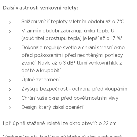
Další vlastnosti venkovní rolety:
Snížení vnítří teploty v letním období až o 7°C
V zimním období zabraňuje úniku tepla, U
(součinitel prostupu tepla) je lepší až o 17 %*.
Dokonale reguluje světlo a chrání střešní okno
před poškozením i před nechtěnými pohledy
zvenčí. Navíc až o 3 dB* tlumí venkovní hluk z
deště a krupobití.
Úplné zatemnění
Zvyšuje bezpečnost - ochrana před vloupáním
Chrání vaše okna před povětrnostními vlivy
Design, který získal ocenění
I při úplně stažené roletě lze okno otevřít o 22 cm.