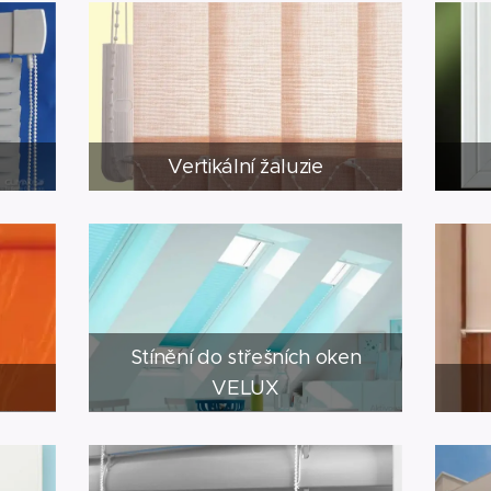
Vertikální žaluzie
Stínění do střešních oken
VELUX