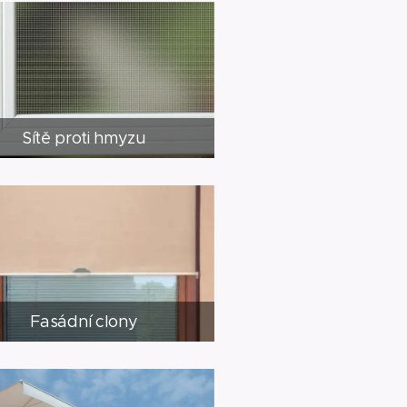
Sítě proti hmyzu
Fasádní clony