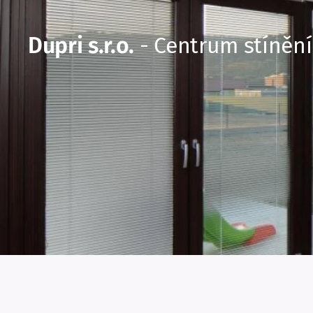
Dupri s.r.o.
- Centrum stínění