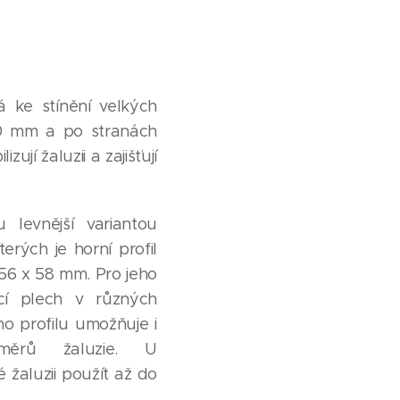
á ke stínění velkých
 50 mm a po stranách
ují žaluzii a zajišťují
 levnější variantou
erých je horní profil
56 x 58 mm. Pro jeho
cí plech v různých
o profilu umožňuje i
změrů žaluzie. U
 žaluzii použít až do