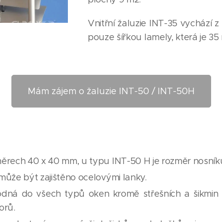
Vnitřní žaluzie INT-35 vychází z 
pouze šířkou lamely, která je 35
Mám zájem o žaluzie INT-50 / INT-50H
ěrech 40 x 40 mm, u typu INT-50 H je rozměr nosník
může být zajištěno ocelovými lanky.
hodná do všech typů oken kromě střešních a šikmin 
orů.