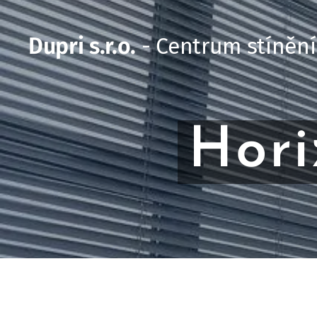
Dupri s.r.o.
- Centrum stínění
Hori