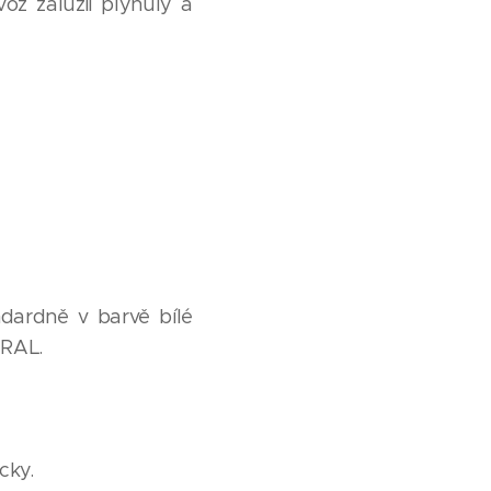
oz žaluzií plynulý a
ndardně v barvě bílé
 RAL.
icky.