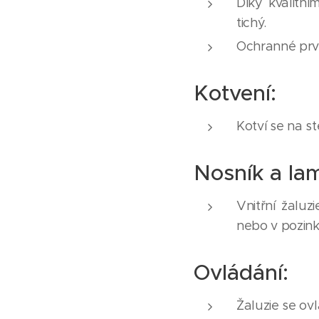
Díky kvalitní
tichý.
Ochranné prvk
Kotvení:
Kotví se na s
Nosník a lam
Vnitřní žalu
nebo v pozink
Ovládání:
Žaluzie se ov