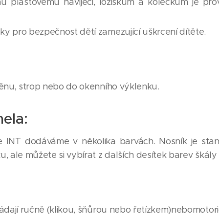
mu plastovému navíječi, ložiskům a kolečkům je prov
y pro bezpečnost dětí zamezující uškrcení dítěte.
těnu, strop nebo do okenního výklenku.
ela:
zie INT dodáváme v několika barvách. Nosník je sta
u, ale můžete si vybírat z dalších desítek barev škály
ládají ručně (klikou, šňůrou nebo řetízkem)nebomotor