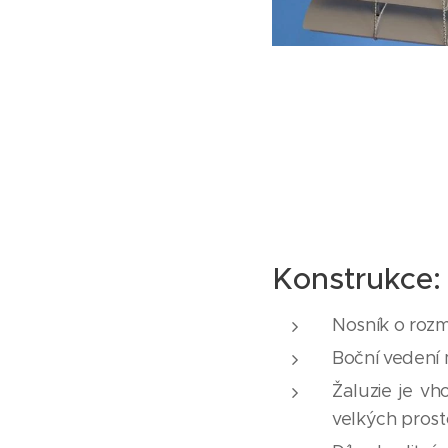
Konstrukce:
Nosník o rozm
Boční vedení 
Žaluzie je v
velkých prost