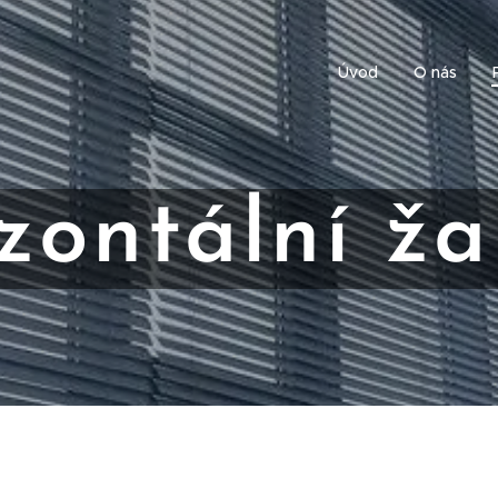
Úvod
O nás
zontální ža