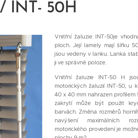
/ INT- 50H
Vnitřní žaluzie INT-50je vhodn
ploch. Její lamely mají šířku
jsou vedeny v lanku. Lanka stabiliz
ji ve správné poloze.
Vnitřní žaluzie INT-50 H jsou
motorických žaluzií INT-50, u kt
40 x 40 mm nahrazen profilem 
zakrytí může být použit kry
barvách. Změna rozměrů horníh
navýšení maximálních ro
motorického provedení je možné
plochy 9 m2.