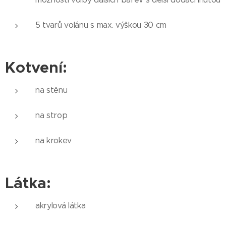
5 tvarů volánu s max. výškou 30 cm
Kotvení:
na stěnu
na strop
na krokev
Látka:
akrylová látka