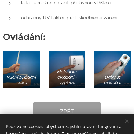
látku je možno chránit přídavnou stříškou
ochranný UV faktor proti škodlivému záření
Ovládání:
Motorické
Ruční ovládání
ovládání -
Dálkové
- klika
vypínač
ovládání
ZPĚT
Používáme cookies, abychom zajistili správné fungování a
bezpečnost našich stránek. Tím vám můžeme zajistit tu