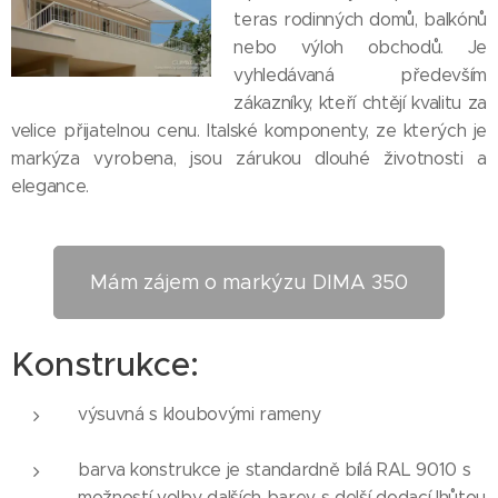
teras rodinných domů, balkónů
nebo výloh obchodů. Je
vyhledávaná především
zákazníky, kteří chtějí kvalitu za
velice přijatelnou cenu. Italské komponenty, ze kterých je
markýza vyrobena, jsou zárukou dlouhé životnosti a
elegance.
Mám zájem o markýzu DIMA 350
Konstrukce:
výsuvná s kloubovými rameny
barva konstrukce je standardně bílá RAL 9010 s
možností volby dalších barev s delší dodací lhůtou